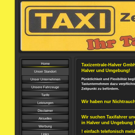
Home
Taxizentrale-Halver GmbH 
Halver und Umgebung!
Unser Standort
Pünktlichkeit und Flexibilität beg
Unser Unternehmen
Taxiunternehmen dazu verpflichte
Unsere Fahrzeuge
Zeitpunkt zu befördern.
Tarife
Wir haben nur Nichtrauch
Leistungen
Disclaimer
Wir suchen Taxifahrer un
Aktuelles
in Halver und Ungebung ! 
Werbung
! einfach telefonisch mel
Links