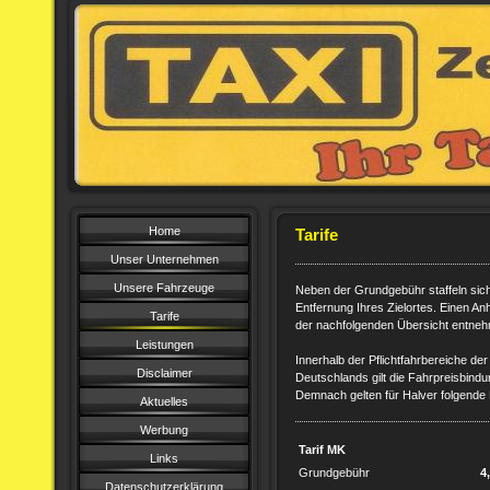
Home
Tarife
Unser Unternehmen
Unsere Fahrzeuge
Neben der Grundgebühr staffeln sic
Entfernung Ihres Zielortes. Einen A
Tarife
der nachfolgenden Übersicht entne
Leistungen
Innerhalb der Pflichtfahrbereiche de
Disclaimer
Deutschlands gilt die Fahrpreisbindun
Demnach gelten für Halver folgende 
Aktuelles
Werbung
Tarif MK
Links
Grundgebühr
4
Datenschutzerklärung