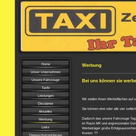
Home
Werbung
Unser Unternehmen
Unsere Fahrzeuge
Bei uns können sie werbe
Tarife
Leistungen
Wir stellen Ihnen Werbeflächen auf
Disclaimer
Sie können eine oder alle vier seitl
Aktuelles
Dadurch das unsere Fahrzeuge Tag
Werbung
im Raum MK und angrenzenden Gemei
Links
Werbeträger große Erfolgsaussichte
Kosten: ??
Datenschutzerklärung