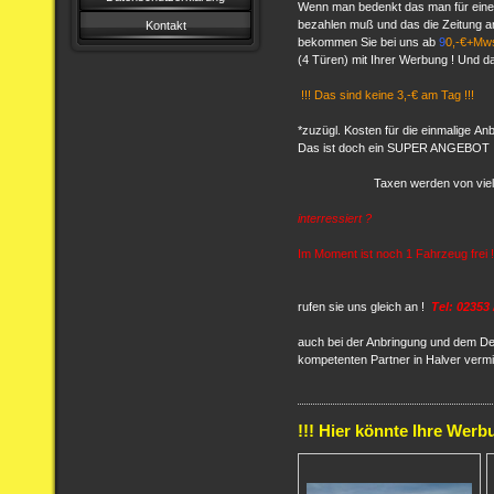
Wenn man bedenkt das man für eine 
bezahlen muß und das die Zeitung 
Kontakt
bekommen Sie bei uns ab
9
0,-€+Mws
(4 Türen) mit Ihrer Werbung ! Und
!!! Das sind keine 3,-€ am Tag !!!
*zuzügl. Kosten für die einmalige A
Das ist doch ein SUPER ANGEBOT ! nu
Taxen werden von vie
interressiert ?
Im Moment ist noch 1 Fahrzeug frei !
rufen sie uns gleich an !
Tel:
02353 
auch bei der Anbringung und dem Des
kompetenten Partner in Halver vermit
!!! Hier könnte Ihre Werb